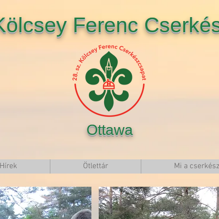
 Kölcsey Ferenc Cserké
Ottawa
Hírek
Ötlettár
Mi a cserkész