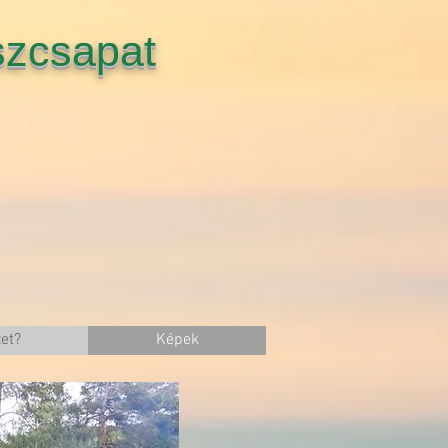
szcsapat
et?
Képek